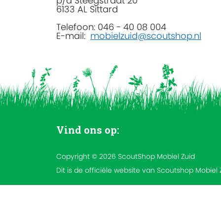
p/a Steegstraat 20
6133 AL Sittard
Telefoon: 046 - 40 08 004
E-mail:
mobielzuid@scoutshop.nl
Vind ons op:
Copyright © 2026 ScoutShop Mobiel Zuid
Dit is de officiële website van Scoutshop Mobiel 